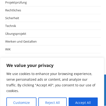
Projektprüfung
Rechtliches
Sicherheit
Technik
Übungsprojekt
Werken und Gestalten
WiK
We value your privacy
We use cookies to enhance your browsing experience,
Iserv LF
serve personalized ads or content, and analyze our
edoop
traffic. By clicking "Accept All", you consent to our use of
Schulmanager
cookies.
Fibs
mebis
Customize
Reject All
Accept All
ASV