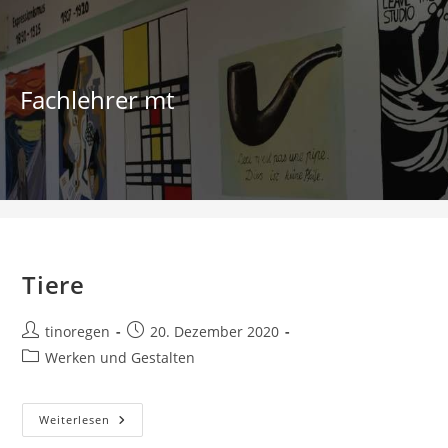
Zum
Inhalt
springen
Fachlehrer mt
Werken und Gestalten
Tiere
Beitrags-
Beitrag
tinoregen
20. Dezember 2020
Autor:
veröffentlicht:
Beitrags-
Werken und Gestalten
Kategorie:
Tiere
Weiterlesen