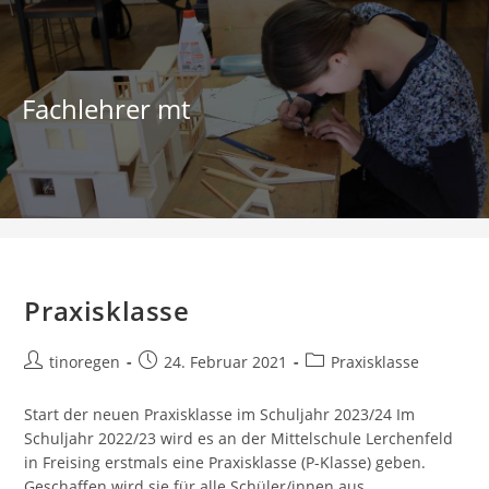
Zum
Inhalt
springen
Fachlehrer mt
Praxisklasse
Praxisklasse
Beitrags-
Beitrag
Beitrags-
tinoregen
24. Februar 2021
Praxisklasse
Autor:
veröffentlicht:
Kategorie:
Start der neuen Praxisklasse im Schuljahr 2023/24 Im
Schuljahr 2022/23 wird es an der Mittelschule Lerchenfeld
in Freising erstmals eine Praxisklasse (P-Klasse) geben.
Geschaffen wird sie für alle Schüler/innen aus…