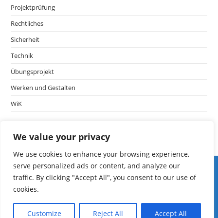
Projektprüfung
Rechtliches
Sicherheit
Technik
Übungsprojekt
Werken und Gestalten
WiK
We value your privacy
We use cookies to enhance your browsing experience,
Iserv LF
serve personalized ads or content, and analyze our
edoop
traffic. By clicking "Accept All", you consent to our use of
Schulmanager
cookies.
Fibs
mebis
Customize
Reject All
Accept All
ASV