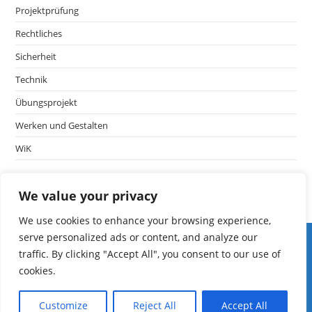
Projektprüfung
Rechtliches
Sicherheit
Technik
Übungsprojekt
Werken und Gestalten
WiK
We value your privacy
We use cookies to enhance your browsing experience,
Iserv LF
serve personalized ads or content, and analyze our
edoop
traffic. By clicking "Accept All", you consent to our use of
Schulmanager
cookies.
Fibs
mebis
Customize
Reject All
Accept All
ASV