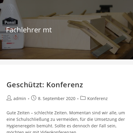
Zum
Inhalt
springen
Fachlehrer mt
Konferenz
Geschützt: Konferenz
Beitrags-
Beitrag
Beitrags-
admin
8. September 2020
Konferenz
Autor:
veröffentlicht:
Kategorie:
Gute Zeiten – schlechte Zeiten. Momentan sind wir alle, um
eine Schulschließung zu vermeiden, für die Umsetzung der
Hygieneregeln bemüht. Sollte es dennoch der Fall sein,
möchten wir mit Videokonferenzen…