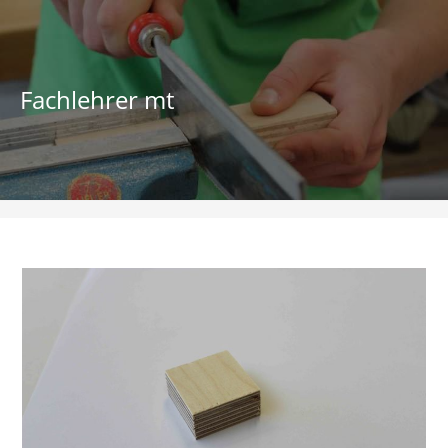
Zum
Inhalt
springen
Fachlehrer mt
image04