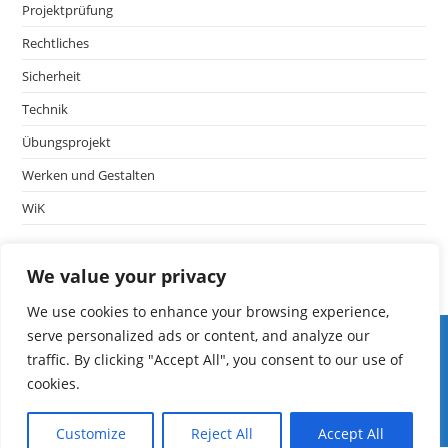
Projektprüfung
Rechtliches
Sicherheit
Technik
Übungsprojekt
Werken und Gestalten
WiK
We value your privacy
We use cookies to enhance your browsing experience,
Iserv LF
serve personalized ads or content, and analyze our
edoop
traffic. By clicking "Accept All", you consent to our use of
Schulmanager
cookies.
Fibs
mebis
Customize
Reject All
Accept All
ASV