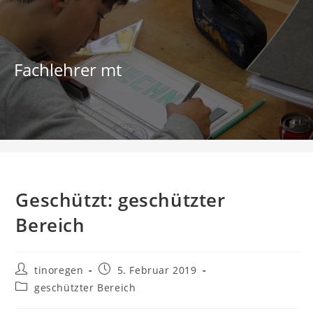
Zum
Inhalt
springen
Fachlehrer mt
Blog
Geschützt: geschützter
Bereich
Beitrags-
Beitrag
tinoregen
5. Februar 2019
Autor:
veröffentlicht:
Beitrags-
geschützter Bereich
Kategorie: