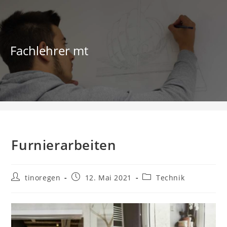
Zum
Inhalt
springen
Fachlehrer mt
Blog
Furnierarbeiten
Beitrags-
Beitrag
Beitrags-
tinoregen
12. Mai 2021
Technik
Autor:
veröffentlicht:
Kategorie: