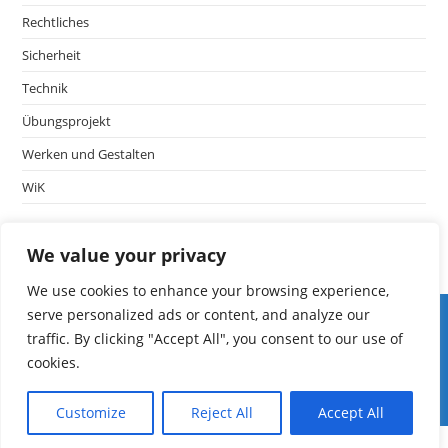
Rechtliches
Sicherheit
Technik
Übungsprojekt
Werken und Gestalten
WiK
We value your privacy
We use cookies to enhance your browsing experience,
Iserv LF
serve personalized ads or content, and analyze our
edoop
traffic. By clicking "Accept All", you consent to our use of
Schulmanager
cookies.
Fibs
mebis
Customize
Reject All
Accept All
ASV